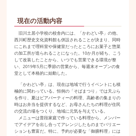
現在の活動内容
旧川土居小学校の校舎内には、「かわどい亭」の他、
西川町歴史文化資料館も併設されることが決まり、同時
にこれまで理科室や保健室だったところにお菓子と惣菜
の加工所が造られることになった。10か月が経ち、こう
して改装したことから、いつでも営業できる環境が整
い、2019年5月に季節の営業から、毎週末オープンの食
堂として本格的に始動した。
「かわどい亭」は、現在は地域で行うイベントにも積
極的に関わっている。恒例の「そばまつり」では天ぷら
を作り、夏はビアパーティーの料理、高齢者の集まりの
時はお弁当を提供するなど、お母さんたちの料理が住民
の交流の場をつくり、地域に元気を与えている。
メニューは普段家庭で作っている料理から、メンバー
でアイデアを出し合ってアレンジしたものまでバリエー
ションも豊富だ。特に、予約が必要な「御膳料理」には