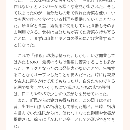
作れない」とメンバーから様々な意見が出された。そし
て決まったのが、自分たちの畑で採れた野菜を使い、い
つも家で作って食べている料理を提供していくことだっ
た。給食室と食堂、給食用に使用していた食器もそのま
ま利用できる。食材は自分たちが育てた野菜を持ち寄る
ことにし、まずは山菜とキノコの季節にだけ営業するこ
とになった。
これで「作る」環境は整った。しかし、いざ開業して
はみたものの、最初のうちは集客に苦労することも多か
った。ネックとなったのは発信力がないことで、告知す
ることなくオープンしたことが要因だった。時には親戚
や友人に声をかけて来てもらったり、自分たちのできる
範囲で集客していくうちに“お母さんたちの店”の評判
は、口コミやSNSで少しずつ広がりを見せていった。
また、町民からの協力も得られた。この辺りはその
昔、出羽三山参りの宿坊として栄えた地区。当時、宿坊
を営んでいた住民からは、使わなくなった御膳や食器が
提供され、徐々に「かわどい亭」としての形ができてき
た。