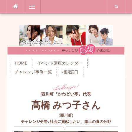
コ
メニュー
ン
テ
ン
ツ
へ
ス
キ
ッ
プ
HOME
イベント講座カレンダー
チャレンジ事例一覧
相談窓口
西川町『かわどい亭』代表
髙橋 みつ子さん
（
西川町
）
チャレンジ分野
:
社会に貢献したい
、
郷土の食の分野