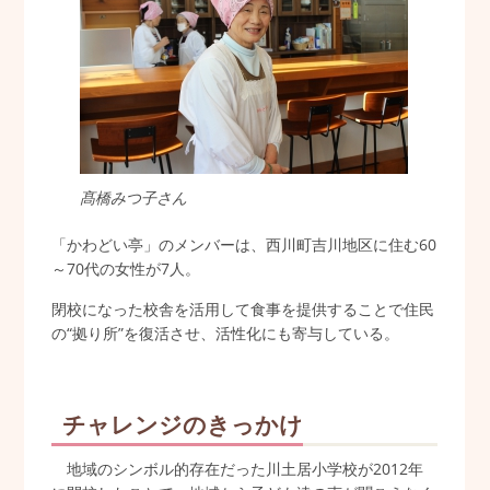
髙橋みつ子さん
「かわどい亭」のメンバーは、西川町吉川地区に住む60
～70代の女性が7人。
閉校になった校舎を活用して食事を提供することで住民
の“拠り所”を復活させ、活性化にも寄与している。
チャレンジのきっかけ
地域のシンボル的存在だった川土居小学校が2012年