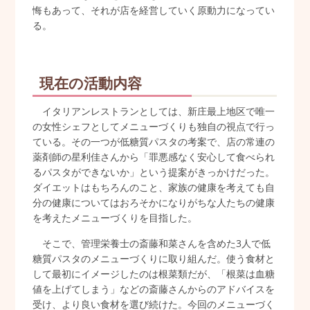
悔もあって、それが店を経営していく原動力になってい
る。
現在の活動内容
イタリアンレストランとしては、新庄最上地区で唯一
の女性シェフとしてメニューづくりも独自の視点で行っ
ている。その一つが低糖質パスタの考案で、店の常連の
薬剤師の星利佳さんから「罪悪感なく安心して食べられ
るパスタができないか」という提案がきっかけだった。
ダイエットはもちろんのこと、家族の健康を考えても自
分の健康についてはおろそかになりがちな人たちの健康
を考えたメニューづくりを目指した。
そこで、管理栄養士の斎藤和菜さんを含めた3人で低
糖質パスタのメニューづくりに取り組んだ。使う食材と
して最初にイメージしたのは根菜類だが、「根菜は血糖
値を上げてしまう」などの斎藤さんからのアドバイスを
受け、より良い食材を選び続けた。今回のメニューづく