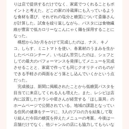
りは店で提供するだけでなく、家庭でつくれることもポ
イントと考えた。どこの家の冷蔵庫にも入っているよう
な食材を選び、それぞれの塩分と糖質について斎藤さん
が計算した。試食を繰り返しながら、パスタには食物繊
維が豊富で低カロリーなこんにゃく麺を採用することに
なった。
構想から3か月をかけて完成したのは、ナス、キノ
コ、しらす、ミニトマトを使い、各素材のうまみを生か
したペペロンチーノ。いちばん苦労したのは、シェフと
しての最大のパフォーマンスを発揮してメニューを完成
させることと、家庭で作っても同じクオリティのものが
できる手軽さの両面をどう落とし込んでいくかという点
だった。
完成後は、新聞に掲載されたことから低糖質パスタを
目当てに来店してくれる人も増えた。また、レシピは店
内に設置したチラシや星さんが経営する「ほし薬局」の
ホームページで公開されている。地域の課題となってい
る住民の健康をテーマに、3人のプロの力を結集して取
り組んだ今回の糖質を抑えたメニューの考案。今後は一
店舗だけでなく、他ジャンルの店にも協力してもらいな