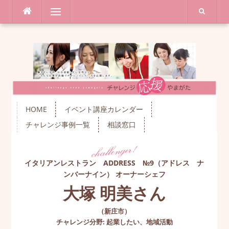
コ
メニュー
ン
テ
ン
ツ
へ
ス
キ
ッ
プ
HOME
イベント講座カレンダー
チャレンジ事例一覧
相談窓口
イタリアンレストラン ADDRESS №9（アドレス ナ
ンバーナイン） オーナーシェフ
大塚 明美さん
（
新庄市
）
チャレンジ分野
:
起業したい
、
地域活動