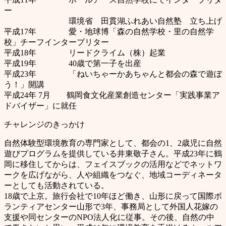
ー
環境省 田貫湖ふれあい自然塾 立ち上げ
平成17年 愛・地球博「森の自然学校・里の自然学
校」チーフインタープリター
平成18年 リードクライム（株）起業
平成19年 40歳で第一子を出産
平成23年 「ねいちゃーかあちゃんと都会の森で遊ぼ
う！」開講
平成24年 7月 鶴岡食文化産業創造センター「実践事業ア
ドバイザー」に就任
チャレンジのきっかけ
自然体験型環境教育の専門家として、都会の1、2歳児に自然
遊びプログラムを提供している井東敬子さん。平成23年に鶴
岡に移住してからは、フェイスブックの活用などでネットワ
ークを広げながら、人や組織をつなぐ、地域コーディネータ
ーとしても活動されている。
18歳で上京。旅行会社で10年ほど働き、山形に戻って国際ボ
ランティアセンター山形で3年、事務局として外国人花嫁の
支援や同センターのNPO法人化に従事。その後、自然の中