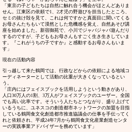
「東京の子どもたちは自然に触れ合う機会がほとんどありま
せん。江東区の依頼で1、2才児の野遊びを担当したところ、
セミの抜け殻を見て、これは何ですかと真面目に聞いてくる
お母さんたちもいて漠然とした危機感を覚え、自然あそび講
座を始めました。新宿御苑で、小川でジャバジャバ遊んだり
するのですが、子どももお母さんもすごく生き生きしていま
す。『これがうちの子ですか』と感動するお母さんもいま
す」
現在の活動内容
引っ越して来た鶴岡では、行政などからの依頼による地域コ
ーディネーターとして活動の比重が大きくなっているとい
う。
「庄内にはフェイスブックを活用しようという動きがあり、
人口30万人の1割、3万人がフェイスブックのユーザー。全国
でも高い比率です。そういう人たちとつながり、盛り上げて
いるうちに、ユネスコの創造都市ネットワークの加盟を目指
している鶴岡食文化創造都市推進協議会の仕事を手伝ってく
れと依頼され、平成24年7月から鶴岡食文化産業創造センタ
ーの実践事業アドバイザーを務めています」