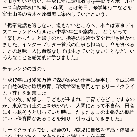
で働きたいと思い、平成11年に環境教育を手掛けるホールア
ース自然学校に転職。6年間、ほぼ毎日、修学旅行生などを
富士山麓の青木ヶ原樹海に案内していたという。
「携帯電話も通じない、道もないところへ、本当は東京ディ
ズニーランドへ行きたい中学3年生を案内し、どうやって
『楽しかった』と帰すのか。指導の技術や安全管理も磨かれ
ました。インタープリター養成の仕事も担当し、命を食べる
ことの意味、人は自然なしでは生きていけないことなど、い
ろんなことを感覚的に学びました」
チャレンジの道のり
平成17年には愛知万博で森の案内の仕事に従事し、平成18年
に自然体験や環境教育、環境学習を専門とするリードクライ
ム（株）を起業した。
「その後、結婚し、子どもが生まれ、子育てをどこでするの
か、東京では土の上を歩かない、人間にとって不自然、田舎
に引っ越そうと思っていた時に、たまたま夫の出張先の鶴岡
にいい保育園があることを知り、引っ越してきました」
リードクライムでは、都会の1、2歳児に自然を体感・体験さ
せる「ねいちゃーかあちゃんと遊ぼう」を主宰。