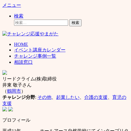
コ
メニュー
ン
検索
テ
検
ン
索:
ツ
へ
ス
HOME
キ
イベント講座カレンダー
ッ
チャレンジ事例一覧
プ
相談窓口
リードクライム(株)取締役
井東 敬子さん
（
鶴岡市
）
チャレンジ分野
:
その他
、
起業したい
、
介護の支援
、
育児の
支援
プロフィール
平成11年 ホールアース自然学校にてインタープリタ