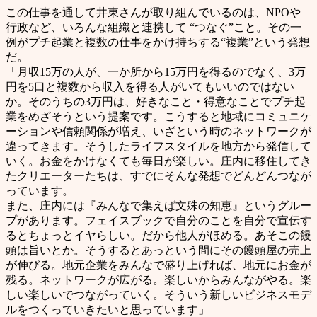
この仕事を通して井東さんが取り組んでいるのは、NPOや
行政など、いろんな組織と連携して “つなぐ”こと。その一
例がプチ起業と複数の仕事をかけ持ちする“複業”という発想
だ。
「月収15万の人が、一か所から15万円を得るのでなく、3万
円を5口と複数から収入を得る人がいてもいいのではない
か。そのうちの3万円は、好きなこと・得意なことでプチ起
業をめざそうという提案です。こうすると地域にコミュニケ
ーションや信頼関係が増え、いざという時のネットワークが
違ってきます。そうしたライフスタイルを地方から発信して
いく。お金をかけなくても毎日が楽しい。庄内に移住してき
たクリエーターたちは、すでにそんな発想でどんどんつなが
っています。
また、庄内には『みんなで集えば文殊の知恵』というグルー
プがあります。フェイスブックで自分のことを自分で宣伝す
るとちょっとイヤらしい。だから他人がほめる。あそこの饅
頭は旨いとか。そうするとあっという間にその饅頭屋の売上
が伸びる。地元企業をみんなで盛り上げれば、地元にお金が
残る。ネットワークが広がる。楽しいからみんながやる。楽
しい楽しいでつながっていく。そういう新しいビジネスモデ
ルをつくっていきたいと思っています」