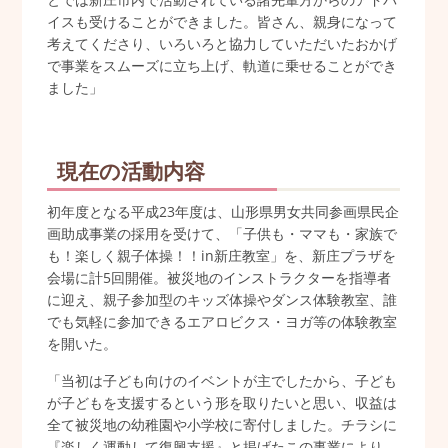
イスも受けることができました。皆さん、親身になって
考えてくださり、いろいろと協力していただいたおかげ
で事業をスムーズに立ち上げ、軌道に乗せることができ
ました」
現在の活動内容
初年度となる平成23年度は、山形県男女共同参画県民企
画助成事業の採用を受けて、「子供も・ママも・家族で
も！楽しく親子体操！！in新庄教室」を、新庄プラザを
会場に計5回開催。被災地のインストラクターを指導者
に迎え、親子参加型のキッズ体操やダンス体験教室、誰
でも気軽に参加できるエアロビクス・ヨガ等の体験教室
を開いた。
「当初は子ども向けのイベントが主でしたから、子ども
が子どもを支援するという形を取りたいと思い、収益は
全て被災地の幼稚園や小学校に寄付しました。チラシに
『楽しく運動して復興支援』と掲げたこの事業により、