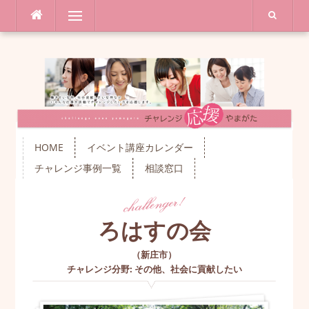
コ
メニュー
ン
テ
ン
ツ
へ
ス
キ
ッ
プ
HOME
イベント講座カレンダー
チャレンジ事例一覧
相談窓口
ろはすの会
（
新庄市
）
チャレンジ分野
:
その他
、
社会に貢献したい