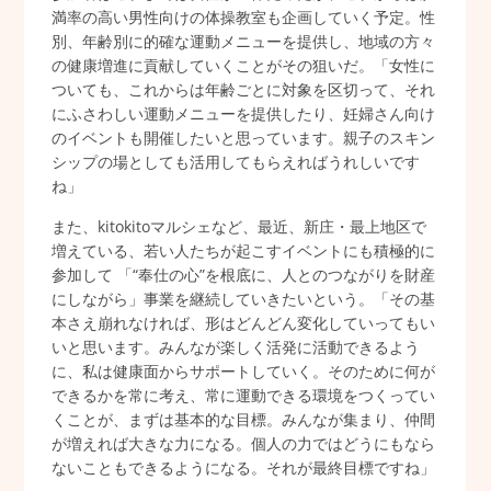
満率の高い男性向けの体操教室も企画していく予定。性
別、年齢別に的確な運動メニューを提供し、地域の方々
の健康増進に貢献していくことがその狙いだ。「女性に
ついても、これからは年齢ごとに対象を区切って、それ
にふさわしい運動メニューを提供したり、妊婦さん向け
のイベントも開催したいと思っています。親子のスキン
シップの場としても活用してもらえればうれしいです
ね」
また、kitokitoマルシェなど、最近、新庄・最上地区で
増えている、若い人たちが起こすイベントにも積極的に
参加して 「“奉仕の心”を根底に、人とのつながりを財産
にしながら」事業を継続していきたいという。「その基
本さえ崩れなければ、形はどんどん変化していってもい
いと思います。みんなが楽しく活発に活動できるよう
に、私は健康面からサポートしていく。そのために何が
できるかを常に考え、常に運動できる環境をつくってい
くことが、まずは基本的な目標。みんなが集まり、仲間
が増えれば大きな力になる。個人の力ではどうにもなら
ないこともできるようになる。それが最終目標ですね」