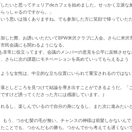
したいと思ってチェリアdeカフェを始めました。せっかく立派な
いらっしゃるのですから。」
という思いは強くありますね。でも参加した方に笑顔で帰っていた
加した際、お誘いいただいてBPW米沢クラブに入会。さらに米沢
進市民会議にも関わるようになる。
も非常に役立ってます。会議のメンバーの意見を公平に反映させな
き、さらに次の課題にモチベーションを高めていってもらえるよう
るような女性は、中立的な立ち位置にいられて重宝されるのではな
く落としどころを見つけて結論を導き出すことができるようだ。「
ですけど誘ってくださった方には感謝しています。｣
られるし、楽しんでいるので自分の身になるし、また次に進みたい
、もう、つかむ髪の毛が無い。チャンスの神様は前髪しかないんで
ったことでも、つかんだもの勝ち。つかんでから考えても遅くない