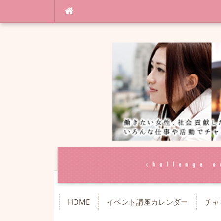
コ
ン
テ
ン
ツ
へ
ス
キ
ッ
プ
HOME
イベント講座カレンダー
チャ