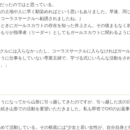
けだったのではと思っている。
先の土地や人に早く馴染めればという思いもありました。早速、同
コーラスサークルへ勧誘されましたね。｣
るときにガールスカウトの存在を知った井上さん。その後まもなく
つもりが指導者（リーダー）としてもガールスカウトに関わるよう
ークルには入らなかったし、コーラスサークルに入らなければガー
ように仕事をしていない専業主婦で、芋づる式にいろんな活動をさ
よ。」
ようになってから山形に引っ越してきたのですが、引っ越した次の
続き山形での活動を要望いただきました。私も即答でOK!のお返事
めて活動している。その根底には”少女と若い女性が、自分自身と