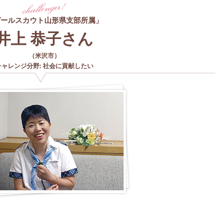
ガールスカウト山形県支部所属」
井上 恭子さん
（
米沢市
）
チャレンジ分野
:
社会に貢献したい