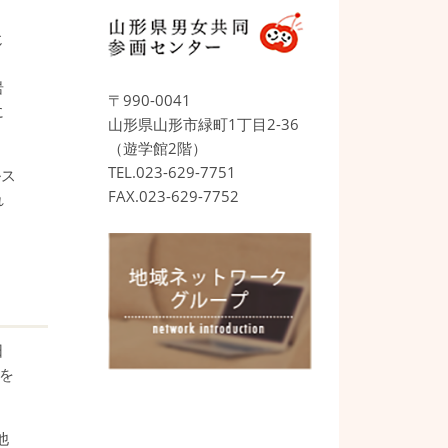
じ
岩
〒990-0041
に
山形県山形市緑町1丁目2-36
（遊学館2階）
TEL.023-629-7751
ルス
FAX.023-629-7752
れ
日
を
他