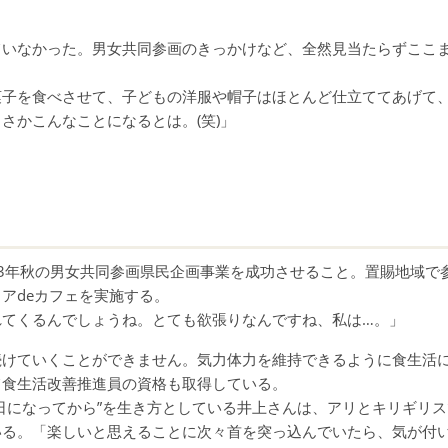
ていなかった。男女共同参画のきっかけなど、全然見当たらずここ
菓子を食べさせて、子どもの洋服や帽子はほとんど仕立ててあげて
さかこんなことになるとは。(笑)」
3年秋の男女共同参画県民企画事業を成功させること。置賜地域で
アdeカフェを実施する。
れてくるんでしょうね。とても欲張りなんですね、私は…。」
続けていくことができません。気力体力を維持できるように食生活
て食生活改善推進員の資格も取得している。
日になってから”を生き方としている井上さんは、アリとキリギリス
いる。「楽しいと思えることに次々首を突っ込んでいたら、気が付