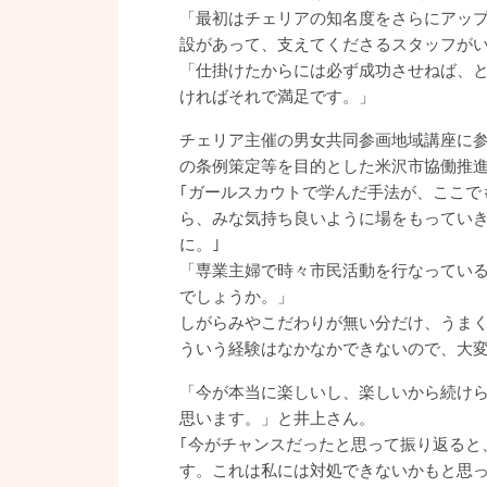
「最初はチェリアの知名度をさらにアップ
設があって、支えてくださるスタッフが
「仕掛けたからには必ず成功させねば、
ければそれで満足です。」
チェリア主催の男女共同参画地域講座に参
の条例策定等を目的とした米沢市協働推
｢ガールスカウトで学んだ手法が、ここで
ら、みな気持ち良いように場をもってい
に。｣
「専業主婦で時々市民活動を行なってい
でしょうか。」
しがらみやこだわりが無い分だけ、うま
ういう経験はなかなかできないので、大変
「今が本当に楽しいし、楽しいから続け
思います。」と井上さん。
｢今がチャンスだったと思って振り返ると
す。これは私には対処できないかもと思