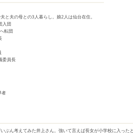
夫と夫の母との3人暮らし。娘2人は仙台在住。
団入団
へ転団
長
員
議委員長
導者
ずいぶん考えてみた井上さん。強いて言えば長女が小学校に入った