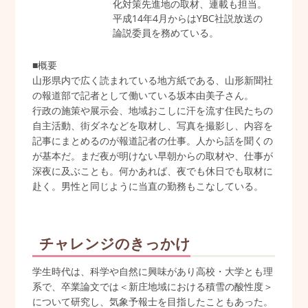
化対策先進地の取材、連載も担当。
平成14年4月からはYBC社説放送の
論説委員を務めている。
■概要
山形県内で広く読まれている地方紙である、山形新聞社
の報道部で記者として働いている坂本由美子さん。
行政の施策や展示会、地域おこしに汗を流す住民たちの
自主活動、街ダネなどを取材し、写真を撮影し、内容を
記事にまとめるのが報道記者の仕事。人から話を聞くの
が基本だ。まだ夜が明けない早朝からの取材や、仕事が
深夜に及ぶことも。何かあれば、夜でも休日でも取材に
赴く。男性と同じように当直の勤務もこなしている。
チャレンジのきっかけ
学生時代は、科学や自然に興味があり高校・大学とも理
系で、卒業論文では＜新庄地域における積雪の酸性度＞
について研究し、気象予報士を目指したこともあった。