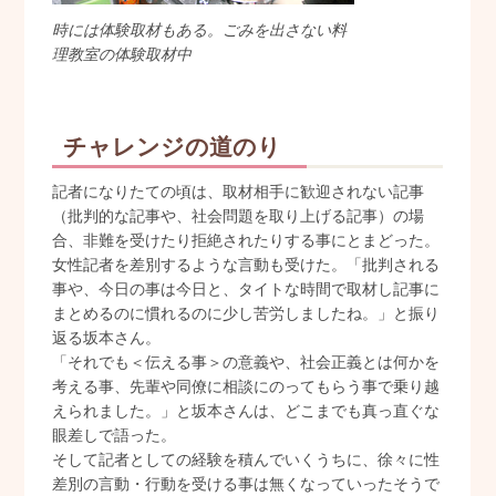
時には体験取材もある。ごみを出さない料
理教室の体験取材中
チャレンジの道のり
記者になりたての頃は、取材相手に歓迎されない記事
（批判的な記事や、社会問題を取り上げる記事）の場
合、非難を受けたり拒絶されたりする事にとまどった。
女性記者を差別するような言動も受けた。「批判される
事や、今日の事は今日と、タイトな時間で取材し記事に
まとめるのに慣れるのに少し苦労しましたね。」と振り
返る坂本さん。
「それでも＜伝える事＞の意義や、社会正義とは何かを
考える事、先輩や同僚に相談にのってもらう事で乗り越
えられました。」と坂本さんは、どこまでも真っ直ぐな
眼差しで語った。
そして記者としての経験を積んでいくうちに、徐々に性
差別の言動・行動を受ける事は無くなっていったそうで