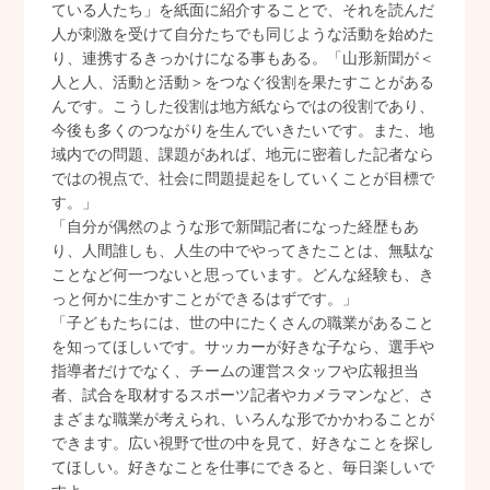
ている人たち」を紙面に紹介することで、それを読んだ
人が刺激を受けて自分たちでも同じような活動を始めた
り、連携するきっかけになる事もある。「山形新聞が＜
人と人、活動と活動＞をつなぐ役割を果たすことがある
んです。こうした役割は地方紙ならではの役割であり、
今後も多くのつながりを生んでいきたいです。また、地
域内での問題、課題があれば、地元に密着した記者なら
ではの視点で、社会に問題提起をしていくことが目標で
す。」
「自分が偶然のような形で新聞記者になった経歴もあ
り、人間誰しも、人生の中でやってきたことは、無駄な
ことなど何一つないと思っています。どんな経験も、き
っと何かに生かすことができるはずです。」
「子どもたちには、世の中にたくさんの職業があること
を知ってほしいです。サッカーが好きな子なら、選手や
指導者だけでなく、チームの運営スタッフや広報担当
者、試合を取材するスポーツ記者やカメラマンなど、さ
まざまな職業が考えられ、いろんな形でかかわることが
できます。広い視野で世の中を見て、好きなことを探し
てほしい。好きなことを仕事にできると、毎日楽しいで