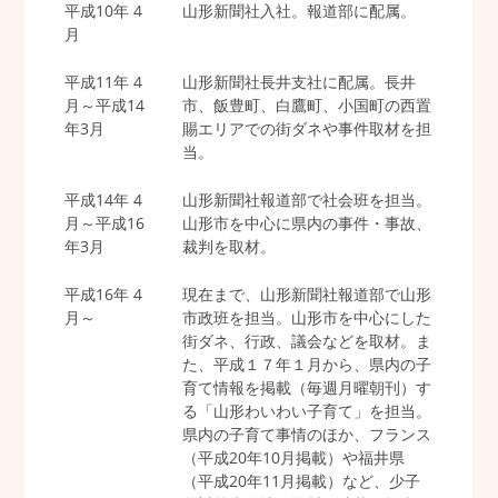
平成10年 4
山形新聞社入社。報道部に配属。
月
平成11年 4
山形新聞社長井支社に配属。長井
月～平成14
市、飯豊町、白鷹町、小国町の西置
年3月
賜エリアでの街ダネや事件取材を担
当。
平成14年 4
山形新聞社報道部で社会班を担当。
月～平成16
山形市を中心に県内の事件・事故、
年3月
裁判を取材。
平成16年 4
現在まで、山形新聞社報道部で山形
月～
市政班を担当。山形市を中心にした
街ダネ、行政、議会などを取材。ま
た、平成１７年１月から、県内の子
育て情報を掲載（毎週月曜朝刊）す
る「山形わいわい子育て」を担当。
県内の子育て事情のほか、フランス
（平成20年10月掲載）や福井県
（平成20年11月掲載）など、少子