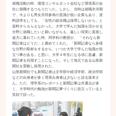
就職活動の時、環境コンサルタント会社など環境系の会
社に就職するつもりだった。しかし、当時は就職氷河期
で、今よりも男女共同参画の意識が低い企業もあり、資
料請求をしても、「女性の総合職は採用しないから」と
資料すらもらえなかった。大学で学んだ知識を活かせる
分野に就職したいと願いながらも、厳しい現実に直面し
途方に暮れていた時、同学科の教授が、 「それなら新
聞記者はどうだ」と薦めてくれた。「新聞記者なら多様
な分野の取材をするから、いつか大学で学んだ知識が役
立つ事がある」と思い、大学４年生になる頃に急遽、新
聞記者を目指すことになった。そして地元である山形新
聞社を受験し採用された。
山形新聞社でも新聞記者は文学部や経済学部、政治学部
などの出身者が多く理系出身者は少ないと語る坂本さ
ん。ただ、理学系のレポートと新聞記事は共通点が多
く、大学時代の勉強が新聞記事づくりに役立っていると
笑顔で語った。