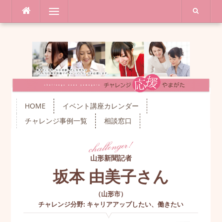
コ
メニュー
ン
テ
ン
ツ
へ
ス
キ
ッ
プ
HOME
イベント講座カレンダー
チャレンジ事例一覧
相談窓口
山形新聞記者
坂本 由美子さん
（
山形市
）
チャレンジ分野
:
キャリアアップしたい
、
働きたい