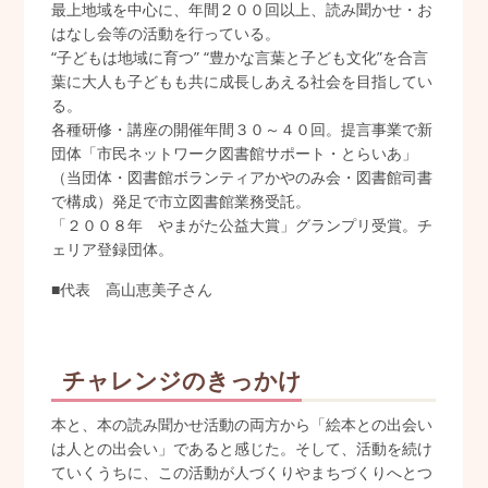
最上地域を中心に、年間２００回以上、読み聞かせ・お
はなし会等の活動を行っている。
“子どもは地域に育つ” “豊かな言葉と子ども文化”を合言
葉に大人も子どもも共に成長しあえる社会を目指してい
る。
各種研修・講座の開催年間３０～４０回。提言事業で新
団体「市民ネットワーク図書館サポート・とらいあ」
（当団体・図書館ボランティアかやのみ会・図書館司書
で構成）発足で市立図書館業務受託。
「２００８年 やまがた公益大賞」グランプリ受賞。チ
ェリア登録団体。
■代表 高山恵美子さん
チャレンジのきっかけ
本と、本の読み聞かせ活動の両方から「絵本との出会い
は人との出会い」であると感じた。そして、活動を続け
ていくうちに、この活動が人づくりやまちづくりへとつ