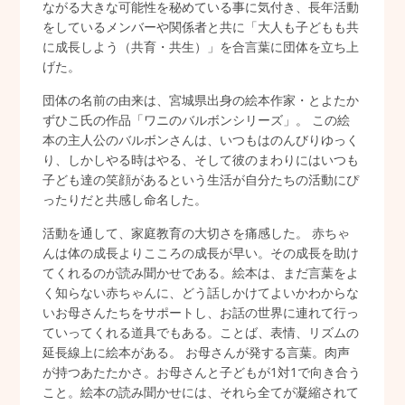
ながる大きな可能性を秘めている事に気付き、長年活動
をしているメンバーや関係者と共に「大人も子どもも共
に成長しよう（共育・共生）」を合言葉に団体を立ち上
げた。
団体の名前の由来は、宮城県出身の絵本作家・とよたか
ずひこ氏の作品「ワニのバルボンシリーズ」。 この絵
本の主人公のバルボンさんは、いつもはのんびりゆっく
り、しかしやる時はやる、そして彼のまわりにはいつも
子ども達の笑顔があるという生活が自分たちの活動にぴ
ったりだと共感し命名した。
活動を通して、家庭教育の大切さを痛感した。 赤ちゃ
んは体の成長よりこころの成長が早い。その成長を助け
てくれるのが読み聞かせである。絵本は、まだ言葉をよ
く知らない赤ちゃんに、どう話しかけてよいかわからな
いお母さんたちをサポートし、お話の世界に連れて行っ
ていってくれる道具でもある。ことば、表情、リズムの
延長線上に絵本がある。 お母さんが発する言葉。肉声
が持つあたたかさ。お母さんと子どもが1対1で向き合う
こと。絵本の読み聞かせには、それら全てが凝縮されて