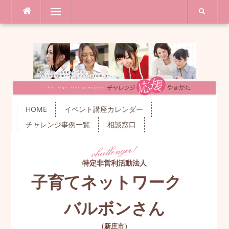
コ
メニュー
ン
テ
ン
ツ
へ
ス
キ
ッ
プ
HOME
イベント講座カレンダー
チャレンジ事例一覧
相談窓口
特定非営利活動法人
子育てネットワーク
バルボンさん
（
新庄市
）