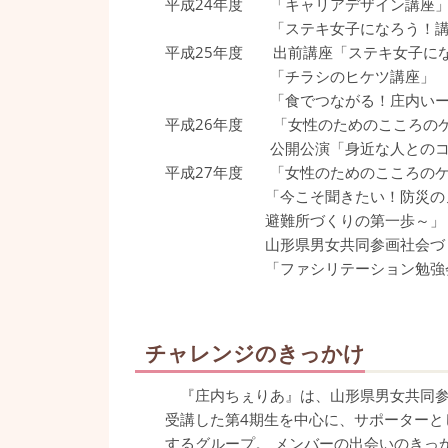
平成24年度 「キャリアデザイン講座
「ステキ女子になろう！講座」
平成25年度 出前講座「ステキ女子に
「チラシのヒケツ講座」
「食でつながる！庄内いーてぃん
平成26年度 「女性のためのこころのケ
公開公演「身近な人とのコミュニ
平成27年度 「女性のためのこころのケ
「今こそ聞きたい！防災のノウ
避難所づくりの第一歩～」
山形県男女共同参画社会づくり
「ファシリテーション勉強会」（
チャレンジのきっかけ
『庄内ちぇりあ』は、山形県男女共同参画
受講した第4期生を中心に、サポーターと
するグループ。 メンバーの出会いのきっ