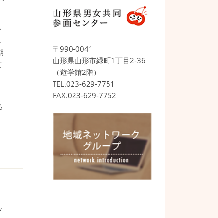
。
シ
し
〒990-0041
期
山形県山形市緑町1丁目2-36
女
（遊学館2階）
、
TEL.023-629-7751
FAX.023-629-7752
る
げ