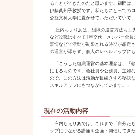
ることができたのだと思います。顧問は
伊藤眞知子教授です。私たちにとっての
公益文科大学に置かせていただいていて
庄内ちぇりあは、組織の運営方法も工夫
など役職はすべて1年交代、メンバー全員
事情などで活動が制限される時期が想定
の運営が滞らず、個人のレベルアップに
「こうした組織運営の基本理念は、『頼
によるものです。会社員や公務員、主婦
ので、この方法は活動が長続きする秘訣
スキルアップにもつながっています。」
現在の活動内容
庄内ちぇりあでは、これまで『自分たち
ップにつながる講座を企画・開催してきた