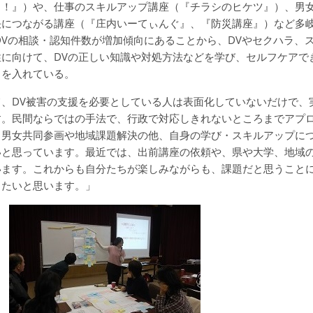
う！』）や、仕事のスキルアップ講座（『チラシのヒケツ』）、男
決につながる講座（『庄内いーてぃんぐ』、『防災講座』）など多
DVの相談・認知件数が増加傾向にあることから、DVやセクハラ、
に向けて、DVの正しい知識や対処方法などを学び、セルフケアで
力を入れている。
、DV被害の支援を必要としている人は表面化していないだけで、
す。民間ならではの手法で、行政で対応しきれないところまでアプ
、男女共同参画や地域課題解決の他、自身の学び・スキルアップに
いと思っています。最近では、出前講座の依頼や、県や大学、地域
います。これからも自分たちが楽しみながらも、課題だと思うこと
きたいと思います。」