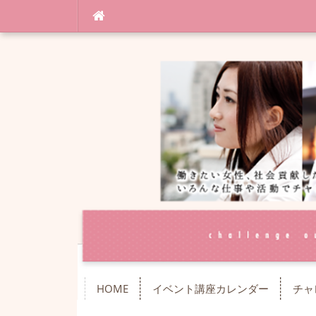
コ
ン
テ
ン
ツ
へ
ス
キ
ッ
プ
HOME
イベント講座カレンダー
チャ