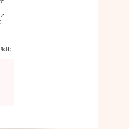
労
と
こと
庄
月取材）