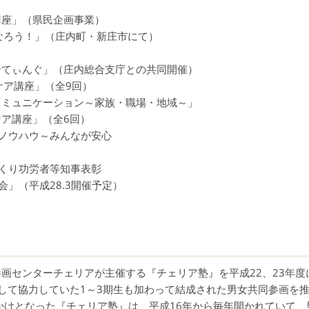
」
（県民企画事業）
なろう！」（庄内町・新庄市にて）
ぐ」（庄内総合支庁との共同開催）
ア講座」（全9回）
ケーション～家族・職場・地域～」
ア講座」（全6回）
ハウ～みんなが安心
功労者等知事表彰
平成28.3開催予定）
センターチェリアが主催する『チェリア塾』を平成22、23年度
して協力していた1～3期生も加わって結成された男女共同参画を
かけとなった『チェリア塾』は、平成16年から毎年開かれていて、