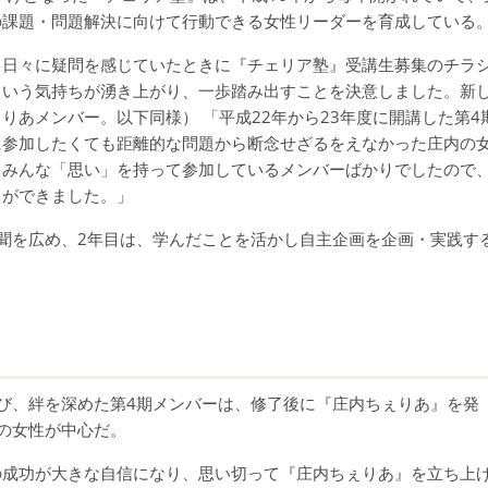
の課題・問題解決に向けて行動できる女性リーダーを育成している
日々に疑問を感じていたときに『チェリア塾』受講生募集のチラ
という気持ちが湧き上がり、一歩踏み出すことを決意しました。新
りあメンバー。以下同様） 「平成22年から23年度に開講した第4
に参加したくても距離的な問題から断念せざるをえなかった庄内の
。みんな「思い」を持って参加しているメンバーばかりでしたので
とができました。」
聞を広め、2年目は、学んだことを活かし自主企画を企画・実践す
び、絆を深めた第4期メンバーは、修了後に『庄内ちぇりあ』を発
代の女性が中心だ。
成功が大きな自信になり、思い切って『庄内ちぇりあ』を立ち上