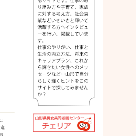
に
推進
男