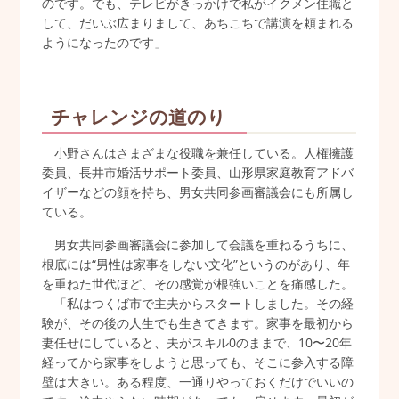
のです。でも、テレビがきっかけで私がイクメン住職と
して、だいぶ広まりまして、あちこちで講演を頼まれる
ようになったのです」
チャレンジの道のり
小野さんはさまざまな役職を兼任している。人権擁護
委員、長井市婚活サポート委員、山形県家庭教育アドバ
イザーなどの顔を持ち、男女共同参画審議会にも所属し
ている。
男女共同参画審議会に参加して会議を重ねるうちに、
根底には“男性は家事をしない文化”というのがあり、年
を重ねた世代ほど、その感覚が根強いことを痛感した。
「私はつくば市で主夫からスタートしました。その経
験が、その後の人生でも生きてきます。家事を最初から
妻任せにしていると、夫がスキル0のままで、10〜20年
経ってから家事をしようと思っても、そこに参入する障
壁は大きい。ある程度、一通りやっておくだけでいいの