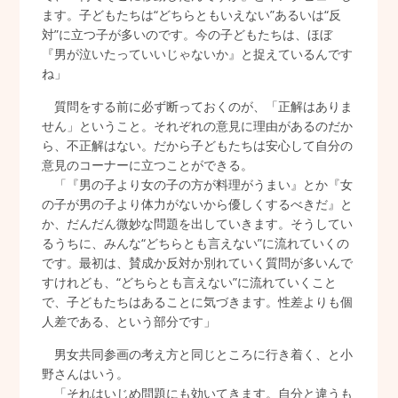
ます。子どもたちは“どちらともいえない”あるいは“反
対”に立つ子が多いのです。今の子どもたちは、ほぼ
『男が泣いたっていいじゃないか』と捉えているんです
ね」
質問をする前に必ず断っておくのが、「正解はありま
せん」ということ。それぞれの意見に理由があるのだか
ら、不正解はない。だから子どもたちは安心して自分の
意見のコーナーに立つことができる。
「『男の子より女の子の方が料理がうまい』とか『女
の子が男の子より体力がないから優しくするべきだ』と
か、だんだん微妙な問題を出していきます。そうしてい
るうちに、みんな“どちらとも言えない”に流れていくの
です。最初は、賛成か反対か別れていく質問が多いんで
すけれども、“どちらとも言えない”に流れていくこと
で、子どもたちはあることに気づきます。性差よりも個
人差である、という部分です」
男女共同参画の考え方と同じところに行き着く、と小
野さんはいう。
「それはいじめ問題にも効いてきます。自分と違うも