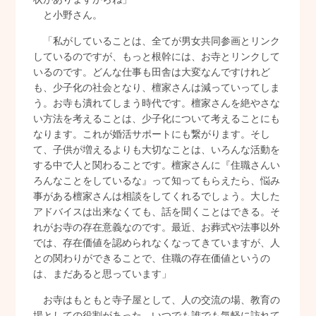
と小野さん。
「私がしていることは、全てが男女共同参画とリンク
しているのですが、もっと根幹には、お寺とリンクして
いるのです。どんな仕事も田舎は大変なんですけれど
も、少子化の社会となり、檀家さんは減っていってしま
う。お寺も潰れてしまう時代です。檀家さんを絶やさな
い方法を考えることは、少子化について考えることにも
なります。これが婚活サポートにも繋がります。そし
て、子供が増えるよりも大切なことは、いろんな活動を
する中で人と関わることです。檀家さんに『住職さんい
ろんなことをしているな』って知ってもらえたら、悩み
事がある檀家さんは相談をしてくれるでしょう。大した
アドバイスは出来なくても、話を聞くことはできる。そ
れがお寺の存在意義なのです。最近、お葬式や法事以外
では、存在価値を認められなくなってきていますが、人
との関わりができることで、住職の存在価値というの
は、まだあると思っています」
お寺はもともと寺子屋として、人の交流の場、教育の
場としての役割があった。いつでも誰でも気軽に訪れて