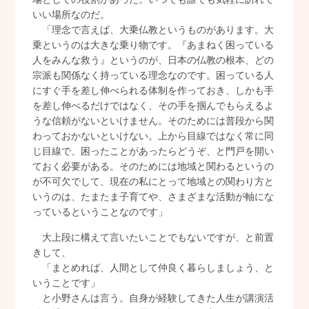
いい場所なのだ。
「理念で言えば、大乗仏教というものがあります。大
乗というのは大きな乗り物です。『あまねく困っている
人をみんな救う』というのが、日本の仏教の根本、どの
宗派も関係なく持っている理念なのです。困っている人
にすぐ手を差し伸べられる体制を作っておき、しかも手
を差し伸べるだけではなく、その手を掴んでもらえるよ
うな信頼がないといけません。そのためには普段から関
わっておかないといけない。上から目線ではなく常に同
じ目線で、困ったことがあったらどうぞ、と門戸を開い
ておく必要がある。そのためには地域と関わるというの
が不可欠でして、現在の私にとって地域との関わり方と
いうのは、たまたま子育てや、さまざまな活動が軸にな
っているということなのです」
大上段に構えて言いたいことでもないですが、と前置
きして、
「まとめれば、人間として仲良く暮らしましょう、と
いうことです」
と小野さんは言う。自身が経験してきた人生が講演活