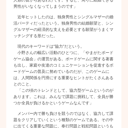
男性がいなくなってしまうのです」
近年ヒットしたのは、独身男性とシングルマザーの婚
活パーティだったという。独身男性の結婚願望と、シン
グルマザーの経済的な支えを必要とする願望がうまくマ
ッチングする形だった。
現代のキーワードは“協力”だという。
小野さんの幅広い活動のひとつに、「やまがたボード
ゲーム協会」の運営がある。ボードゲームに関する著書
も出し、家庭や友達のコミュニケーションを促進するボ
ードゲームの普及に努めているのだが、このゲームに
は、人間関係を円滑にする重要なヒントがたくさんある
とのこと。
「この頃のトレンドとして、協力型ゲームというのが
あります。これは、みんなで課題に挑戦して、全員が勝
つか全員が負けるかというゲームなんです」
メンバー内で勝ち負けを競うのではなく、協力して課
題をクリアしていくという種類のゲームである。その中
に出てくる重要な問題に、奉行問題と戦犯問題というも