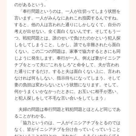
のがあるという。
「奉行問題というのは、一人が仕切ってしまう状態を
言います。一人がみんなにあれこれ指図するんですね。
すると、他の人は言われた通りにしかしなくて、自分の
考えが出せない。全く面白くないんです。そしてもう一
つ。戦犯問題とは、誰のせいで負けたのかという犯人探
しをしてしまうこと。しかし、誰でも非難されたら面白
くない。この二つの問題は、家事で協力するときにも同
じように発生します。奉行が一人、例えば妻がイニシア
チブをとって夫に“これをしろ”と命令して、夫が言われ
た通りにするだけ。すると夫は面白くない上に、言われ
なければ何もしない、指示待ちになってしまう。そして
妻の負担は変わらないという状態になります。そして、
何かうまくいかなかったときに、お互いに相手が悪い、
と犯人探しをして不毛な言い合いをしてしまう」
夫婦の問題は奉行問題と戦犯問題とほとんど同じであ
ることがわかる。
「協力というのは、一人がイニシアチブをとるのでは
なく、皆がイニシアチブを分け合っていくっていうこと
だということがひとつ。それから、うまくいかなくても