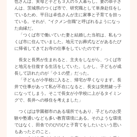
也さんは、実母と子ども３人の５人暮らし。妻の恭子さ
んは、茨城県のつくば市で、研究職として単身赴任をし
ているため、平日は卓也さんが主に家事と子育てを担っ
ている。それが、“イクメン住職”と呼ばれるようになっ
た由縁だ。
「つくば市で働いていた妻と結婚した当初は、私もつ
くば市に住んでいました。地元でお葬式などがあるたび
に帰省してきてお寺の仕事をしていたのです」
長女と長男が生まれると、主夫をしながら、つくば市
と地元を往復する生活をしていた。しかし、子どもが成
長して訪れたのが「小１の壁」だった。
「子どもが小学校に入ると、帰宅が早くなります。長
井で仕事があって私が不在になると、長女は突然鍵っ子
になってしまう。そこで長女が小学校に上がるタイミン
グで、長井への移住を考えました」
つくばは学園都市のある場所でもあり、子どものお受
験や塾通いなども多い教育環境にある。そのような環境
ではなく、田舎でのびのびと子育てをしたいという思い
もあったとのこと。