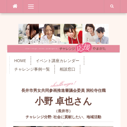
コ
メニュー
ン
テ
ン
ツ
へ
ス
キ
ッ
プ
HOME
イベント講座カレンダー
チャレンジ事例一覧
相談窓口
長井市男女共同参画推進審議会委員 洞松寺住職
小野 卓也さん
（
長井市
）
チャレンジ分野
:
社会に貢献したい
、
地域活動