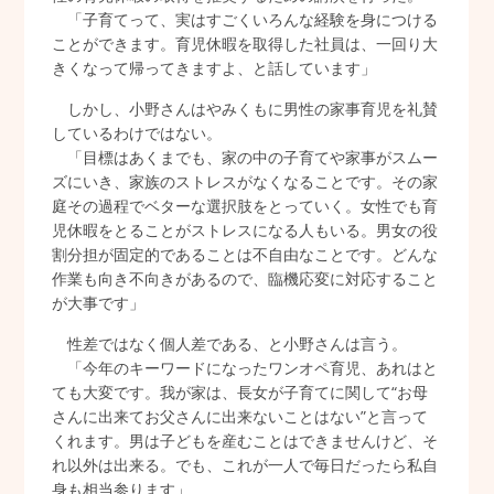
「子育てって、実はすごくいろんな経験を身につける
ことができます。育児休暇を取得した社員は、一回り大
きくなって帰ってきますよ、と話しています」
しかし、小野さんはやみくもに男性の家事育児を礼賛
しているわけではない。
「目標はあくまでも、家の中の子育てや家事がスムー
ズにいき、家族のストレスがなくなることです。その家
庭その過程でベターな選択肢をとっていく。女性でも育
児休暇をとることがストレスになる人もいる。男女の役
割分担が固定的であることは不自由なことです。どんな
作業も向き不向きがあるので、臨機応変に対応すること
が大事です」
性差ではなく個人差である、と小野さんは言う。
「今年のキーワードになったワンオペ育児、あれはと
ても大変です。我が家は、長女が子育てに関して“お母
さんに出来てお父さんに出来ないことはない”と言って
くれます。男は子どもを産むことはできませんけど、そ
れ以外は出来る。でも、これが一人で毎日だったら私自
身も相当参ります」