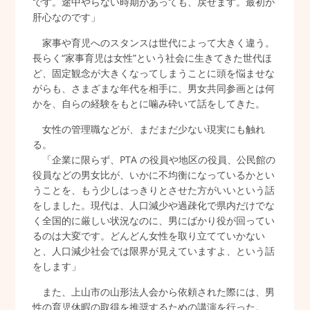
です。途中やらない時期があっても、戻せます。最初が
肝心なのです」
家事や育児へのスタンスは世代によって大きく違う。
長らく“家事育児は女性”という社会に生きてきた世代ほ
ど、固定観念が大きくなってしまうことに頭を悩ませな
がらも、さまざまな年代を相手に、男女共同参画とは何
かを、自らの経験をもとに噛み砕いて話をしてきた。
女性の管理職などが、まだまだ少ない現実にも触れ
る。
「企業に限らず、PTA の役員や地区の役員、公民館の
役員などの男女比が、いかに不均衡になっているかとい
うことを、もう少しはっきりとさせた方がいいという話
をしました。現代は、人口減少や過疎化で県内だけでな
く全国的に厳しい状況なのに、男にばかり役が回ってい
るのは大変です。どんどん女性を取り立てていかない
と、人口減少社会では限界が見えていますよ、という話
をします」
また、上山市の山形法人会から依頼された際には、男
性の育児休暇の取得を推奨するための講演を行った。