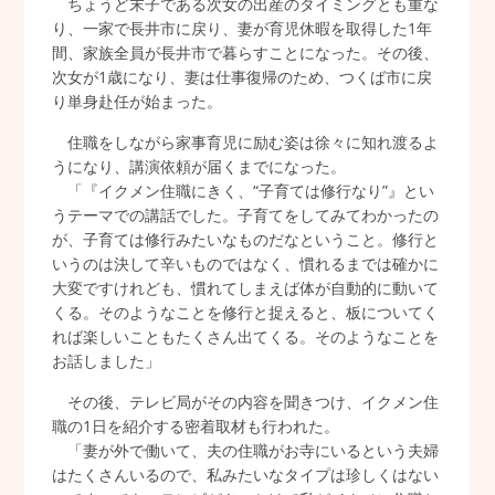
ちょうど末子である次女の出産のタイミングとも重な
り、一家で長井市に戻り、妻が育児休暇を取得した1年
間、家族全員が長井市で暮らすことになった。その後、
次女が1歳になり、妻は仕事復帰のため、つくば市に戻
り単身赴任が始まった。
住職をしながら家事育児に励む姿は徐々に知れ渡るよ
うになり、講演依頼が届くまでになった。
「『イクメン住職にきく、“子育ては修行なり”』とい
うテーマでの講話でした。子育てをしてみてわかったの
が、子育ては修行みたいなものだなということ。修行と
いうのは決して辛いものではなく、慣れるまでは確かに
大変ですけれども、慣れてしまえば体が自動的に動いて
くる。そのようなことを修行と捉えると、板についてく
れば楽しいこともたくさん出てくる。そのようなことを
お話しました」
その後、テレビ局がその内容を聞きつけ、イクメン住
職の1日を紹介する密着取材も行われた。
「妻が外で働いて、夫の住職がお寺にいるという夫婦
はたくさんいるので、私みたいなタイプは珍しくはない