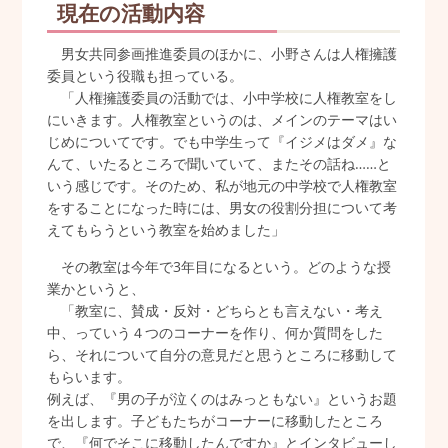
現在の活動内容
男女共同参画推進委員のほかに、小野さんは人権擁護
委員という役職も担っている。
「人権擁護委員の活動では、小中学校に人権教室をし
にいきます。人権教室というのは、メインのテーマはい
じめについてです。でも中学生って『イジメはダメ』な
んて、いたるところで聞いていて、またその話ね……と
いう感じです。そのため、私が地元の中学校で人権教室
をすることになった時には、男女の役割分担について考
えてもらうという教室を始めました」
その教室は今年で3年目になるという。どのような授
業かというと、
「教室に、賛成・反対・どちらとも言えない・考え
中、っていう４つのコーナーを作り、何か質問をした
ら、それについて自分の意見だと思うところに移動して
もらいます。
例えば、『男の子が泣くのはみっともない』というお題
を出します。子どもたちがコーナーに移動したところ
で、『何でそこに移動したんですか』とインタビューし