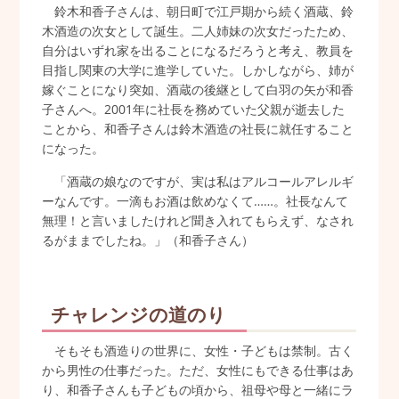
鈴木和香子さんは、朝日町で江戸期から続く酒蔵、鈴
木酒造の次女として誕生。二人姉妹の次女だったため、
自分はいずれ家を出ることになるだろうと考え、教員を
目指し関東の大学に進学していた。しかしながら、姉が
嫁ぐことになり突如、酒蔵の後継として白羽の矢が和香
子さんへ。2001年に社長を務めていた父親が逝去した
ことから、和香子さんは鈴木酒造の社長に就任すること
になった。
「酒蔵の娘なのですが、実は私はアルコールアレルギ
ーなんです。一滴もお酒は飲めなくて……。社長なんて
無理！と言いましたけれど聞き入れてもらえず、なされ
るがままでしたね。」（和香子さん）
チャレンジの道のり
そもそも酒造りの世界に、女性・子どもは禁制。古く
から男性の仕事だった。ただ、女性にもできる仕事はあ
り、和香子さんも子どもの頃から、祖母や母と一緒にラ