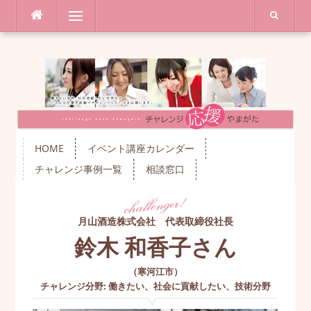
コ
メニュー
ン
テ
ン
ツ
へ
ス
キ
ッ
プ
HOME
イベント講座カレンダー
チャレンジ事例一覧
相談窓口
月山酒造株式会社 代表取締役社長
鈴木 和香子さん
（
寒河江市
）
チャレンジ分野
:
働きたい
、
社会に貢献したい
、
技術分野