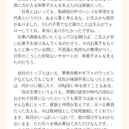
肩に力が入る和香子さんを支えたのは家族だった。
「社長とはいっても、取締役の中でハンコを管理する
代表というだけ。あまり重く考えるな。と主人から助言
がありました。3人の子育てなど家のことは主人がフォ
ローしてくれ、本当にありがたかったですね。」
仕事の愚痴を言いたくなって口を開けば、ご主人が甘
いお菓子を放り込んでくるのだそう。そのお菓子をもぐ
もぐと食べている間に、不思議と気持ちの整理がつく。
日常のこうした何気ないサポートが、和香子さんを支え
たのだろう。
会社のトップとはいえ、事務全般やギフトのラッピン
グなどなんでもこなす。杜氏が体調不良になったときに
は、代わりに蔵に入り、20kg近い米を担ぐこともある。
「自分主導というよりも、周囲の状況や時代の流れに
おされて社長になったといっても過言ではありません。
そんな私にとって、家族と仲間が支えです。元々公務員
だった主人も、今は取締役として叱咤激励してくれてい
ます。毎日がいっぱいいっぱいで、匙の投げ方もわから
ないまま、ただ日々を積み重ねてきただけなんです。」