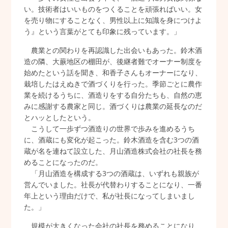
い。技術者はいいものをつくることを頑張ればいい。女
を売り物にすることなく、男性以上に知識を身につけよ
う』という言葉がとても印象に残っています。」
農業との関わりを再認識した出会いもあった。鈴木酒
造の隣、大蕨地区の棚田が、後継者難でオーナー制度を
始めたという話を聞き、和香子さんもオーナーになり、
栽培したはえぬきで酒づくりを行った。季節ごとに農作
業を続けるうちに、酒造りをする自分たちも、自然の恵
みに感謝する農家と同じ。酒づくりは農業の延長なのだ
とハッとしたという。
こうして一歩ずつ酒造りの世界で歩みを進めるうち
に、酒蔵にも変化が起こった。鈴木酒造を含む3つの酒
蔵が名を連ねて設立した、月山酒造株式会社の社長を務
めることになったのだ。
「月山酒造を構成する3つの酒蔵は、いずれも親族が
営んでいました。社長が代替わりすることになり、一番
年上という理由だけで、私が社長になってしまいまし
た。」
規模が大きくなった会社の社長を務めることになり、