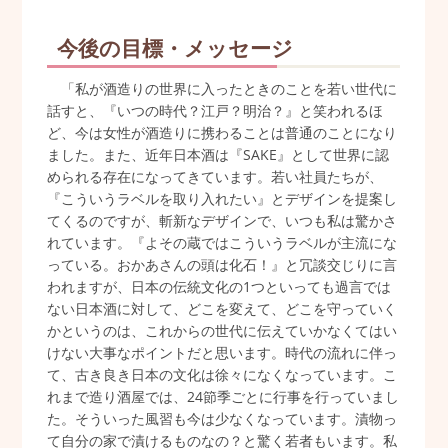
今後の目標・メッセージ
「私が酒造りの世界に入ったときのことを若い世代に
話すと、『いつの時代？江戸？明治？』と笑われるほ
ど、今は女性が酒造りに携わることは普通のことになり
ました。また、近年日本酒は『SAKE』として世界に認
められる存在になってきています。若い社員たちが、
『こういうラベルを取り入れたい』とデザインを提案し
てくるのですが、斬新なデザインで、いつも私は驚かさ
れています。『よその蔵ではこういうラベルが主流にな
っている。おかあさんの頭は化石！』と冗談交じりに言
われますが、日本の伝統文化の1つといっても過言では
ない日本酒に対して、どこを変えて、どこを守っていく
かというのは、これからの世代に伝えていかなくてはい
けない大事なポイントだと思います。時代の流れに伴っ
て、古き良き日本の文化は徐々になくなっています。こ
れまで造り酒屋では、24節季ごとに行事を行っていまし
た。そういった風習も今は少なくなっています。漬物っ
て自分の家で漬けるものなの？と驚く若者もいます。私