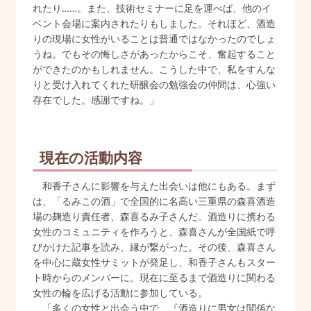
れたり……。また、技術セミナーに足を運べば、他のイ
ベント会場に案内されたりもしました。それほど、酒造
りの現場に女性がいることは普通ではなかったのでしょ
うね。でもその悔しさがあったからこそ、奮起すること
ができたのかもしれません。こうした中で、私をすんな
りと受け入れてくれた研醸会の勉強会の仲間は、心強い
存在でした。感謝ですね。」
現在の活動内容
和香子さんに影響を与えた出会いは他にもある。まず
は、「るみこの酒」で全国的に名高い三重県の森喜酒造
場の麹造り責任者、森喜るみ子さんだ。酒造りに携わる
女性のコミュニティを作ろうと、森喜さんが全国紙で呼
びかけた記事を読み、縁が繋がった。その後、森喜さん
を中心に蔵女性サミットが発足し、和香子さんもスター
ト時からのメンバーに。現在に至るまで酒造りに関わる
女性の輪を広げる活動に参加している。
「多くの女性と出会う中で、『酒造りに男女は関係な