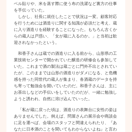
ベル貼りや、米を蒸す際に使う布の洗濯など裏方の仕事
を手伝っていた。
しかし、社長に就任したことで状況は一変。顧客対応
を行うためには酒造りに関する知識が必須だと考え、蔵
に入り酒造りを経験することになった。もちろん古くか
らの蔵人は戸惑い、「女が蔵に入るのか。」と当初は歓
迎されなかったという。
和香子さんは蔵での酒造りに入る前から、山形県の工
業技術センターで開かれていた醸造の研修会も参加して
いた。これまで酒の製法は蔵ごとに門外不出とされてい
たが、このままでは山形の酒造りがダメになる、と危機
感を持った同世代の蔵人が集まり、各酒蔵のデータを持
ち寄って勉強会を開いていたのだ。和香子さんは、主に
お茶出しなどの手伝いをしていたのだが、一緒に勉強し
ようと誘われ、自然に溶け込んでいった。
「私が蔵に戻った頃は、酒造りの表舞台に女性の姿は
ありませんでした。例えば、問屋さんの展示会や商談会
に足を運べば、会場のスタッフと間違えられたり、『あ
なたに日本酒のことを聞いてもわからないよね』と言わ