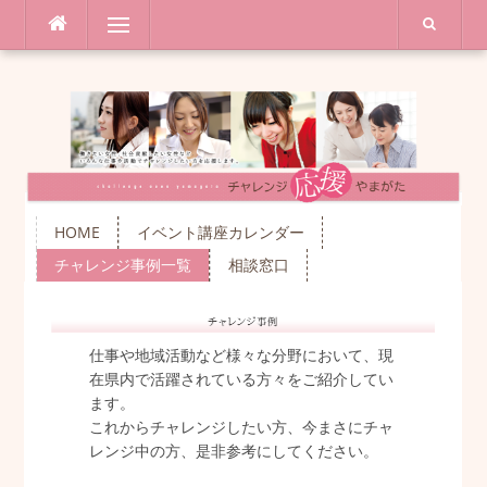
コ
メニュー
ン
テ
ン
ツ
へ
ス
キ
ッ
プ
HOME
イベント講座カレンダー
チャレンジ事例一覧
相談窓口
仕事や地域活動など様々な分野において、現
在県内で活躍されている方々をご紹介してい
ます。
これからチャレンジしたい方、今まさにチャ
レンジ中の方、是非参考にしてください。