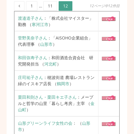
ペ
ペ
ペ
投
1
…
11
12
12ページ中12件目
ー
ー
ー
ジ
ジ
ジ
稿
渡邉道子さん
：「株式会社マイスター」
勤務
（
寒河江市
）
の
菅野美奈子さん
：「AISOHO企業組合」
ペ
代表理事
（
山形市
）
ー
和田弥寿子さん
：和田酒造合資会社 研
究開発担当
（
河北町
）
ジ
庄司祐子さん
：穂波街道 農場レストラン
送
緑のイスキア店長
（
鶴岡市
）
り
栗田和則さん・栗田キエ子さん
：メープ
ルと哲学の山里「暮らし考房」主宰
（
金
山町
）
山形グリーンライフ女性の会
：
（
山形
市
）