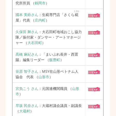
の
究所所員
（
鶴岡市
）
こうじ
ペ
國本 美鈴さん
：生糀専門店「さくら
糀
屋」代表
（
庄内町
）
ー
久保田 舞さん
：大石田町地域おこし協力
ジ
隊／振付家・ダンサー・アートマネージ
ャー
（
大石田町
）
送
髙橋 麻紀さん
：「まいぷれ長井・西置
り
賜」編集リーダー
（
飯豊町
）
笹原 智子さん
：MSY在山形ベトナム人
協会 代表
（
山形市
）
宮負こう さん
：元国連機関職員
（
山形
市
）
早坂 民奈さん
：大蔵村議会議員・副議長
（
大蔵村
）