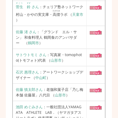
すごう
すず
菅生
鈴
さん
：チェリア塾ネットワーク
たかだま
村山・かやの実文庫・
高擶
ラボ
（
天童市
）
佐藤 渚 さん
：「グランド エル・サ
ン」 和食料理人 鶴岡食のアンバサダ
ー
（
鶴岡市
）
サトウトモミ さん
：写真家・tomophot
o(トモフォト)代表
（
山形市
）
石沢 惠理さん
：アートワークショップデ
ザイナー
（
中山町
）
佐藤 慎太郎さん
：老舗和菓子店「乃し梅
本舗 佐藤屋」八代目
（
山形市
）
池田 めぐみさん
：一般社団法人YAMAG
ATA ATHLETE LAB．（ヤマガタアス
リートラボ）代表理事 コンディショニン