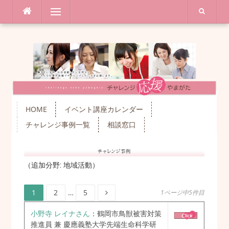
コ
メニュー
ン
テ
ン
ツ
へ
ス
キ
ッ
プ
HOME
イベント講座カレンダー
チャレンジ事例一覧
相談窓口
（追加分野:
地域活動
）
ペ
ペ
ペ
投
1
2
…
5
1ページ中5件目
ー
ー
ー
ジ
ジ
ジ
稿
小野寺 レイナさん
：鶴岡市鳥獣被害対策
推進員 兼 慶應義塾大学先端生命科学研