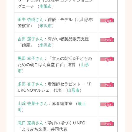
グコーチ
（
南陽市
）
田中 杏樹さん
：俳優・モデル（元山形県
警察官）
（
米沢市
）
吉田 遥子さん
：障がい者製品販売支援
「鶴屋」
（
米沢市
）
黒田 幸子さん
：「大人の朝活&子どもの
ための朝ごはん食堂すず」運営
（
山形
市
）
多田 杏子さん
：看護師セラピスト・「P
URONOマルシェ」代表
（
山形市
）
山﨑 香菜子さん
：赤倉編集室
（
最上
町
）
滝口 克典さん
：学びの場づくりNPO
「よりみち文庫」共同代表